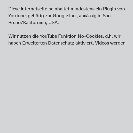
Diese Internetseite beinhaltet mindestens ein Plugin von
YouTube, gehörig zur Google Inc., ansässig in San
Bruno/Kalifornien, USA.
Wir nutzen die YouTube Funktion No-Cookies, d.h. wir
haben Erweiterten Datenschutz aktiviert, Videos werden
nicht über youtube.com, sondern über youtube-
nocookie.com aufgerufen.
Diesen stellt YouTube selbst bereit und sichert damit zu,
dass YouTube zunächst keine Cookies auf Ihrem Gerät
speichert. Beim Aufruf der betreffenden Seiten werden
allerdings die IP-Adresse sowie die in Ziffer 4 genannten
weiteren Daten übertragen und so insbesondere
mitgeteilt, welche unserer Internetseiten Sie besucht
haben. Diese Information lässt sich jedoch nicht Ihnen
zuordnen, wenn Sie bei dem Seitenaufruf bei YouTube
oder einem anderen Google-Dienst dauerhaft angemeldet
sind.