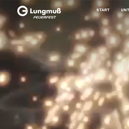
START
UN