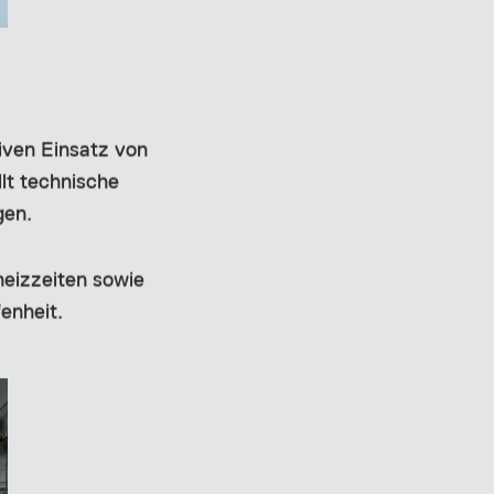
iven Einsatz von
llt technische
gen.
heizzeiten sowie
enheit.